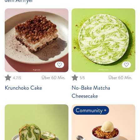
Über 60 Min.
Über 60 Min.
4.7
/5
5
/5
Krunchoko Cake
No-Bake Matcha
Cheesecake
Community +