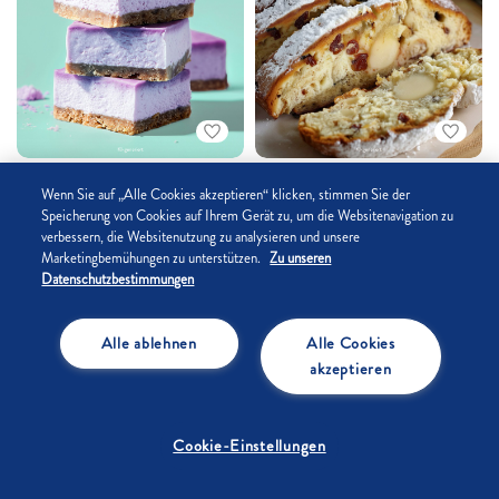
Über 60 Min.
Über 60 Min.
4.7
/5
5
/5
Wenn Sie auf „Alle Cookies akzeptieren“ klicken, stimmen Sie der
Ube Cheesecake
Weihnachtsstollen nach
Speicherung von Cookies auf Ihrem Gerät zu, um die Websitenavigation zu
verbessern, die Websitenutzung zu analysieren und unsere
Hausfrauen Art
Marketingbemühungen zu unterstützen.
Zu unseren
Datenschutzbestimmungen
Community +
Alle ablehnen
Alle Cookies
akzeptieren
Cookie-Einstellungen