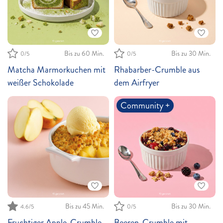
Bis zu 30 Min.
Bis zu 60 Min.
0
/5
0
/5
Rhabarber-Crumble aus
Matcha Marmorkuchen mit
dem Airfryer
weißer Schokolade
Community +
Bis zu 45 Min.
Bis zu 30 Min.
4.6
/5
0
/5
Fruchtiger Apple-Crumble
Beeren-Crumble mit