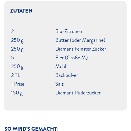
ZUTATEN
2
Bio-Zitronen
250 g
Butter (oder Margarine)
250 g
Diamant Feinster Zucker
5
Eier (Größe M)
250 g
Mehl
2 TL
Backpulver
1 Prise
Salz
150 g
Diamant Puderzucker
SO WIRD'S GEMACHT: