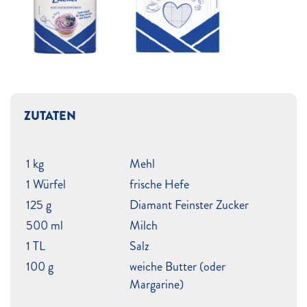
ZUTATEN
1 kg
Mehl
1 Würfel
frische Hefe
125 g
Diamant Feinster Zucker
500 ml
Milch
1 TL
Salz
100 g
weiche Butter (oder
Margarine)