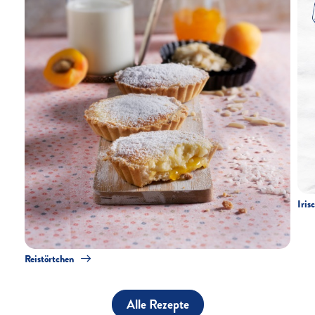
Iris
Reistörtchen
Alle Rezepte