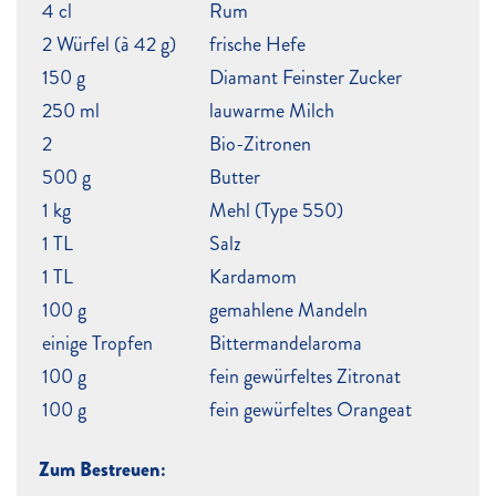
4 cl
Rum
2 Würfel (à 42 g)
frische Hefe
150 g
Diamant Feinster Zucker
250 ml
lauwarme Milch
2
Bio-Zitronen
500 g
Butter
1 kg
Mehl (Type 550)
1 TL
Salz
1 TL
Kardamom
100 g
gemahlene Mandeln
einige Tropfen
Bittermandelaroma
100 g
fein gewürfeltes Zitronat
100 g
fein gewürfeltes Orangeat
Zum Bestreuen: