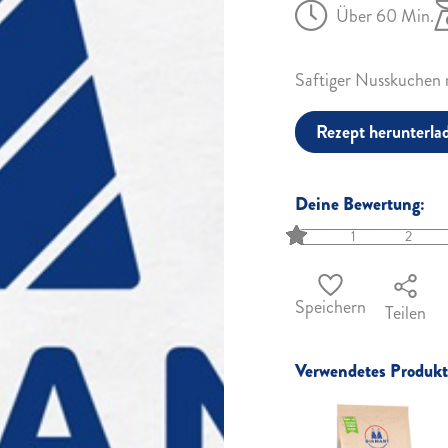
Über 60 Min.
Saftiger Nusskuchen 
Rezept herunterla
Deine Bewertung:
1
2
Speichern
Teilen
Verwendetes Produkt 