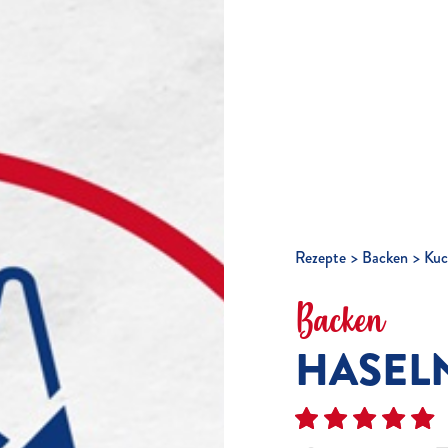
Rezepte
Backen
Kuc
Backen
HASEL