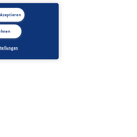
akzeptieren
lehnen
tellungen
Eiweiß
0 g
Salz
0,07 g