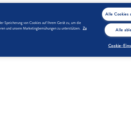
Alle Cookies 
der Speicherung von Cookies auf Ihrem Gerät zu, um die
sieren und unsere Marketingbemühungen zu unterstützen.
Zu
Alle ab
Cookie-Eins
Fett
0 g
Kohlenhydrate
99 g
davon
0 g
davon Zucker
99 g
gesättigte
Fettsäuren