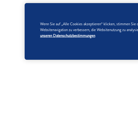
Wenn Sie auf „Alle Cookies akzeptieren“ klicken, stimmen Sie 
Websitenavigation zu verbessern, die Websitenutzung zu analy
unseren Datenschutzbestimmungen
Nährwertangaben pro 100 g
Energie
1683
kJ
396
kcal