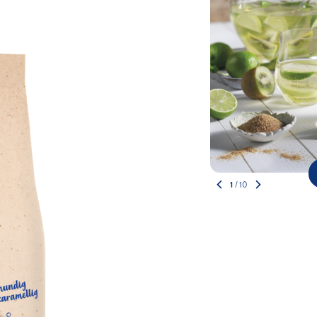
1
/
10