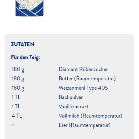
ZUTATEN
Für den Teig:
180 g
Diamant Rübenzucker
180 g
Butter (Raumtemperatur)
180 g
Weizenmehl Type 405
1 TL
Backpulver
1 TL
Vanilleextrakt
4 TL
Vollmilch (Raumtemperatur)
4
Eier (Raumtemperatur)