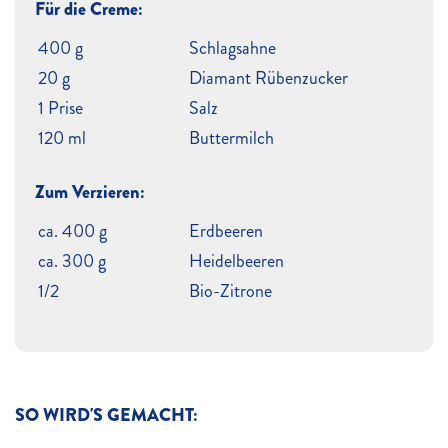
Für die Creme:
400 g
Schlagsahne
20 g
Diamant Rübenzucker
1 Prise
Salz
120 ml
Buttermilch
Zum Verzieren:
ca. 400 g
Erdbeeren
ca. 300 g
Heidelbeeren
1/2
Bio-Zitrone
SO WIRD'S GEMACHT: