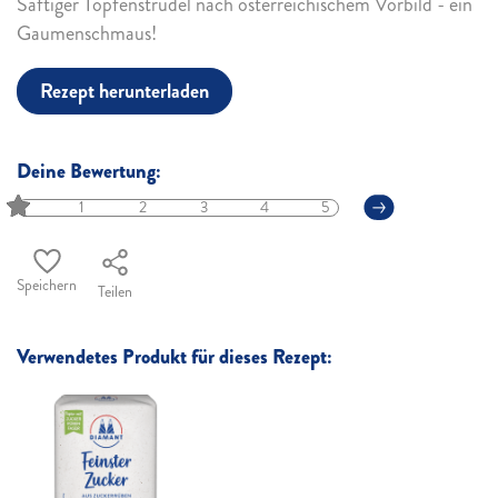
Saftiger Topfenstrudel nach österreichischem Vorbild - ein
Gaumenschmaus!
Rezept herunterladen
Deine Bewertung:
1
2
3
4
5
Speichern
Teilen
Verwendetes Produkt für dieses Rezept: