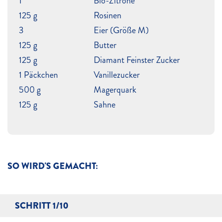
1
Bio-Zitrone
125 g
Rosinen
3
Eier (Größe M)
125 g
Butter
125 g
Diamant Feinster Zucker
1 Päckchen
Vanillezucker
500 g
Magerquark
125 g
Sahne
SO WIRD'S GEMACHT:
SCHRITT 1/10