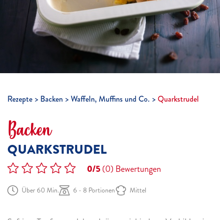
Rezepte
Backen
Waffeln, Muffins und Co.
Quarkstrudel
Backen
QUARKSTRUDEL
0/5
(0)
Bewertungen
Über 60 Min.
6 - 8 Portionen
Mittel