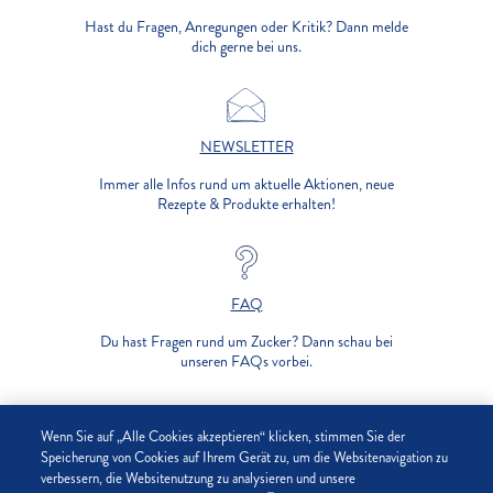
Hast du Fragen, Anregungen oder Kritik? Dann melde
dich gerne bei uns.
NEWSLETTER
Immer alle Infos rund um aktuelle Aktionen, neue
Rezepte & Produkte erhalten!
FAQ
Du hast Fragen rund um Zucker? Dann schau bei
unseren FAQs vorbei.
UNTERNEHMEN
Wenn Sie auf „Alle Cookies akzeptieren“ klicken, stimmen Sie der
Speicherung von Cookies auf Ihrem Gerät zu, um die Websitenavigation zu
verbessern, die Websitenutzung zu analysieren und unsere
DATENSCHUTZ