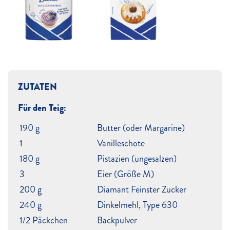
ZUTATEN
Für den Teig:
190 g
Butter (oder Margarine)
1
Vanilleschote
180 g
Pistazien (ungesalzen)
3
Eier (Größe M)
200 g
Diamant Feinster Zucker
240 g
Dinkelmehl, Type 630
1/2 Päckchen
Backpulver