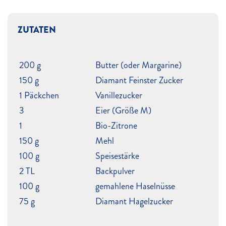
ZUTATEN
200 g
Butter (oder Margarine)
150 g
Diamant Feinster Zucker
1 Päckchen
Vanillezucker
3
Eier (Größe M)
1
Bio-Zitrone
150 g
Mehl
100 g
Speisestärke
2 TL
Backpulver
100 g
gemahlene Haselnüsse
75 g
Diamant Hagelzucker