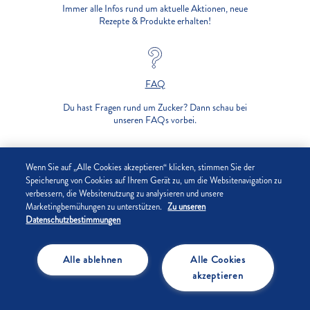
Immer alle Infos rund um aktuelle Aktionen, neue
Rezepte & Produkte erhalten!
FAQ
Du hast Fragen rund um Zucker? Dann schau bei
unseren FAQs vorbei.
UNTERNEHMEN
Wenn Sie auf „Alle Cookies akzeptieren“ klicken, stimmen Sie der
Speicherung von Cookies auf Ihrem Gerät zu, um die Websitenavigation zu
verbessern, die Websitenutzung zu analysieren und unsere
DATENSCHUTZ
Marketingbemühungen zu unterstützen.
Zu unseren
Datenschutzbestimmungen
IMPRESSUM
Alle ablehnen
Alle Cookies
COOKIE-EINSTELLUNGEN
akzeptieren