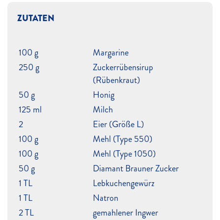
ZUTATEN
100 g
Margarine
250 g
Zuckerrübensirup
(Rübenkraut)
50 g
Honig
125 ml
Milch
2
Eier (Größe L)
100 g
Mehl (Type 550)
100 g
Mehl (Type 1050)
50 g
Diamant Brauner Zucker
1 TL
Lebkuchengewürz
1 TL
Natron
2 TL
gemahlener Ingwer