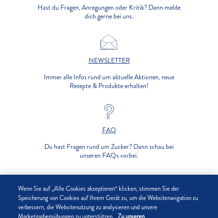
Hast du Fragen, Anregungen oder Kritik? Dann melde
dich gerne bei uns.
NEWSLETTER
Immer alle Infos rund um aktuelle Aktionen, neue
Rezepte & Produkte erhalten!
FAQ
Du hast Fragen rund um Zucker? Dann schau bei
unseren FAQs vorbei.
UNTERNEHMEN
Wenn Sie auf „Alle Cookies akzeptieren“ klicken, stimmen Sie der
Speicherung von Cookies auf Ihrem Gerät zu, um die Websitenavigation zu
verbessern, die Websitenutzung zu analysieren und unsere
DATENSCHUTZ
Marketingbemühungen zu unterstützen.
Zu unseren