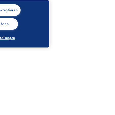
akzeptieren
lehnen
tellungen
g:
Schokolade
halbbitter, (65%