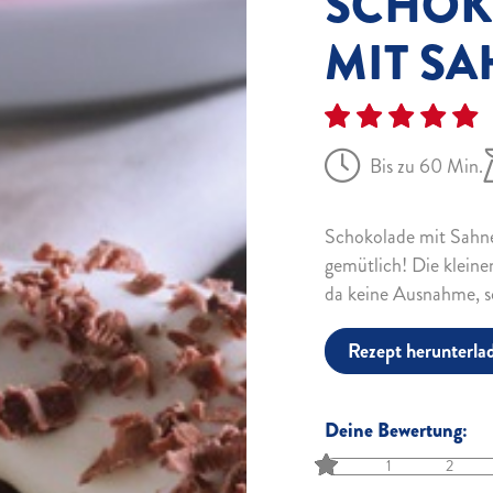
SCHOK
MIT S
Bis zu 60 Min.
Schokolade mit Sahne
gemütlich! Die klein
da keine Ausnahme, s
Rezept herunterla
Deine Bewertung:
1
2