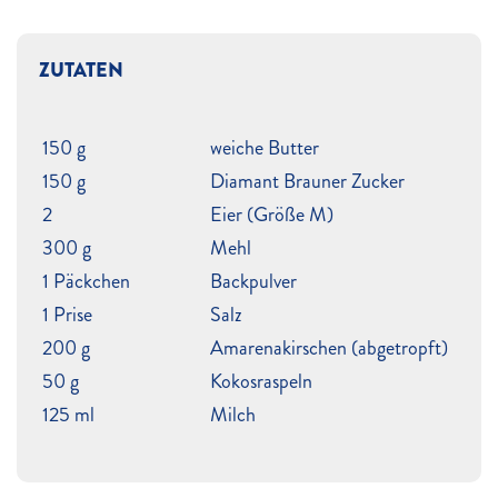
ZUTATEN
150 g
weiche Butter
150 g
Diamant Brauner Zucker
2
Eier (Größe M)
300 g
Mehl
1 Päckchen
Backpulver
1 Prise
Salz
200 g
Amarenakirschen (abgetropft)
50 g
Kokosraspeln
125 ml
Milch