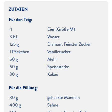
ZUTATEN
Für den Teig:
4
Eier (Größe M)
3 EL
Wasser
125 g
Diamant Feinster Zucker
1 Päckchen
Vanillezucker
50 g
Mehl
50 g
Speisestärke
30 g
Kakao
Für die Füllung:
30 g
gehackte Mandeln
400 g
Sahne