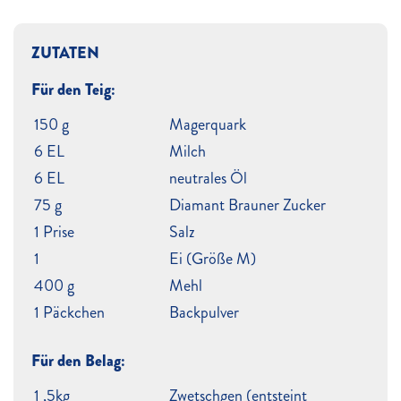
ZUTATEN
Für den Teig:
150 g
Magerquark
6 EL
Milch
6 EL
neutrales Öl
75 g
Diamant Brauner Zucker
1 Prise
Salz
1
Ei (Größe M)
400 g
Mehl
1 Päckchen
Backpulver
Für den Belag:
1 ,5kg
Zwetschgen (entsteint