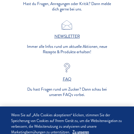
Hast du Fragen, Anregungen oder Kritik? Dann melde
dich gerne bei uns.
NEWSLETTER
Immer alle Infos rund um aktuelle Aktionen, neue
Rezepte & Produkte erhalten!
FAQ
Du hast Fragen rund um Zucker? Dann schau bei
unseren FAQs vorbei.
UNTERNEHMEN
Wenn Sie auf „Alle Cookies akzeptieren“ klicken, stimmen Sie der
Speicherung von Cookies auf Ihrem Gerät zu, um die Websitenavigation zu
verbessern, die Websitenutzung zu analysieren und unsere
DATENSCHUTZ
Marketingbemühungen zu unterstützen.
Zu unseren