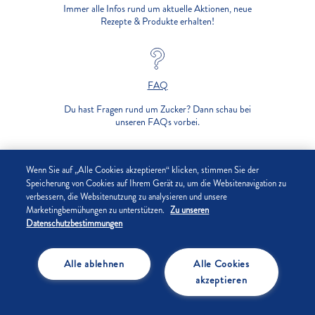
Immer alle Infos rund um aktuelle Aktionen, neue
Rezepte & Produkte erhalten!
FAQ
Du hast Fragen rund um Zucker? Dann schau bei
unseren FAQs vorbei.
UNTERNEHMEN
Wenn Sie auf „Alle Cookies akzeptieren“ klicken, stimmen Sie der
Speicherung von Cookies auf Ihrem Gerät zu, um die Websitenavigation zu
verbessern, die Websitenutzung zu analysieren und unsere
DATENSCHUTZ
Marketingbemühungen zu unterstützen.
Zu unseren
Datenschutzbestimmungen
IMPRESSUM
Alle ablehnen
Alle Cookies
COOKIE-EINSTELLUNGEN
akzeptieren