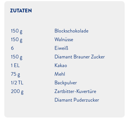
ZUTATEN
150 g
Blockschokolade
150 g
Walnüsse
6
Eiweiß
150 g
Diamant Brauner Zucker
1 EL
Kakao
75 g
Mehl
1/2 TL
Backpulver
200 g
Zartbitter-Kuvertüre
Diamant Puderzucker