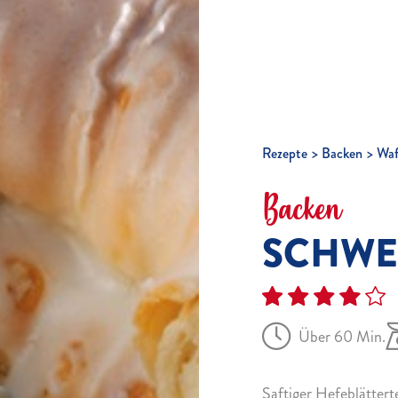
Rezepte
Backen
Waf
Backen
SCHWE
Über 60 Min.
Saftiger Hefeblätter