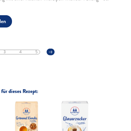
den
3
4
5
für dieses Rezept: