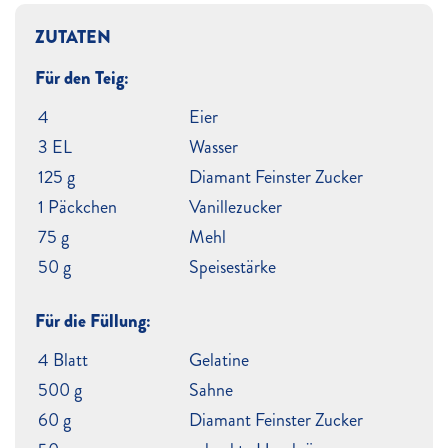
ZUTATEN
Für den Teig:
4
Eier
3 EL
Wasser
125 g
Diamant Feinster Zucker
1 Päckchen
Vanillezucker
75 g
Mehl
50 g
Speisestärke
Für die Füllung:
4 Blatt
Gelatine
500 g
Sahne
60 g
Diamant Feinster Zucker