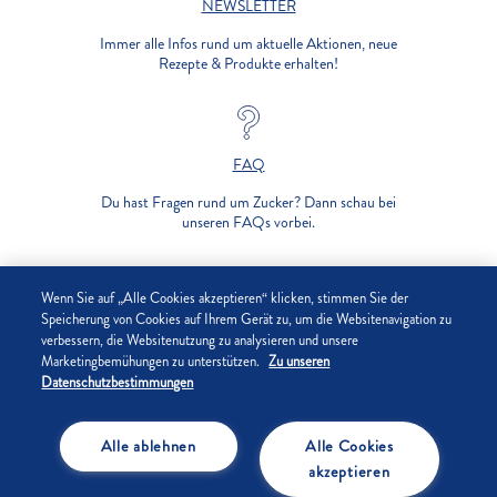
NEWSLETTER
Immer alle Infos rund um aktuelle Aktionen, neue
Rezepte & Produkte erhalten!
FAQ
Du hast Fragen rund um Zucker? Dann schau bei
unseren FAQs vorbei.
UNTERNEHMEN
Wenn Sie auf „Alle Cookies akzeptieren“ klicken, stimmen Sie der
Speicherung von Cookies auf Ihrem Gerät zu, um die Websitenavigation zu
verbessern, die Websitenutzung zu analysieren und unsere
DATENSCHUTZ
Marketingbemühungen zu unterstützen.
Zu unseren
Datenschutzbestimmungen
IMPRESSUM
Alle ablehnen
Alle Cookies
COOKIE-EINSTELLUNGEN
akzeptieren