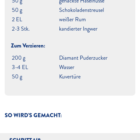
50 g
gehackte Haselnüsse
50 g
Schokoladenstreusel
2 EL
weißer Rum
2-3 Stk.
kandierter Ingwer
Zum Verzieren:
200 g
Diamant Puderzucker
3-4 EL
Wasser
50 g
Kuvertüre
SO WIRD'S GEMACHT: