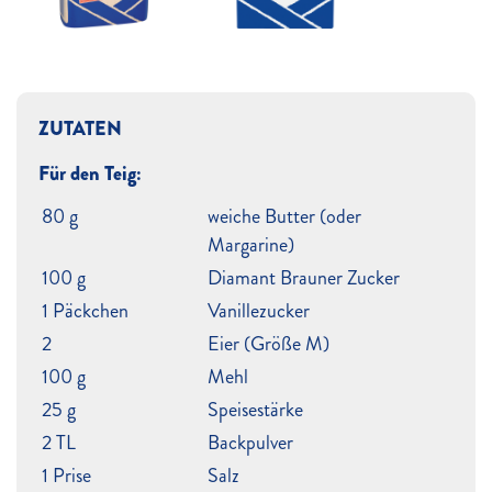
ZUTATEN
Für den Teig:
80 g
weiche Butter (oder
Margarine)
100 g
Diamant Brauner Zucker
1 Päckchen
Vanillezucker
2
Eier (Größe M)
100 g
Mehl
25 g
Speisestärke
2 TL
Backpulver
1 Prise
Salz