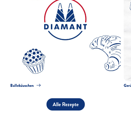
Ballebäuschen
Ger
Alle Rezepte