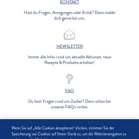
KONTAKT
Hast du Fragen, Anregungen oder Kritik? Dann melde
dich gerne bei uns.
NEWSLETTER
Immer alle Infos rund um aktuelle Aktionen, neue
Rezepte & Produkte erhalten!
FAQ
Du hast Fragen rund um Zucker? Dann schau bei
unseren FAQs vorbei.
UNTERNEHMEN
Wenn Sie auf „Alle Cookies akzeptieren“ klicken, stimmen Sie der
Speicherung von Cookies auf Ihrem Gerät zu, um die Websitenavigation zu