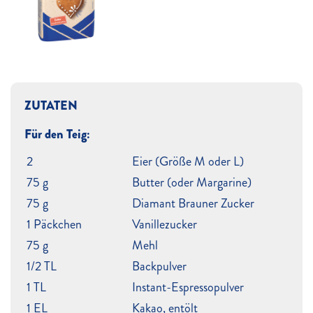
ZUTATEN
Für den Teig:
2
Eier (Größe M oder L)
75 g
Butter (oder Margarine)
75 g
Diamant Brauner Zucker
1 Päckchen
Vanillezucker
75 g
Mehl
1/2 TL
Backpulver
1 TL
Instant-Espressopulver
1 EL
Kakao, entölt