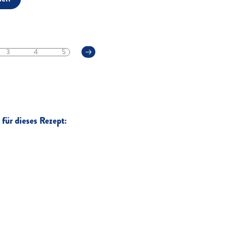
3
4
5
für dieses Rezept: