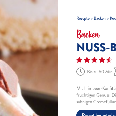
Rezepte
Backen
Kuc
Backen
NUSS-B
Bis zu 60 Min.
Mit Himbeer-Konfitüre
fruchtigen Genuss. Di
sahnigen Cremefüllun
Rezept herunterla