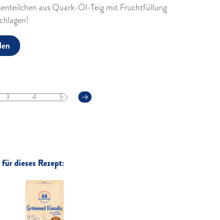
henteilchen aus Quark-Öl-Teig mit Fruchtfüllung
chlagen!
den
3
4
5
für dieses Rezept: