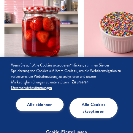
Wenn Sie auf „Alle Cookies akzeptieren“ klicken, stimmen Sie der
5
/5
(3)
Über 60 Min.
3
/5
(2)
Speicherung von Cookies auf Ihrem Gerät zu, um die Websitenavigation zu
Eingemachtes
Backen
verbessern, die Websitenutzung zu analysieren und unsere
Marketingbemühungen zu unterstützen.
Zu unseren
EINGEKOCHTE ERDBEEREN
DOT CAKES - TREN
Datenschutzbestimmungen
IM GLAS
MINI-KUCHEN
Eingekochte Erdbeeren sind eine
Diese Dot Cakes verbi
Alle ablehnen
Alle Cookies
akzeptieren
einfache Möglichkeit, den
lockeren Rührkuchen m
Geschmack der Erdbeersaison
cremigen Frosting und
länger zu genießen.
Zuckerperlen-Streuseln
Cookie-Einstellungen