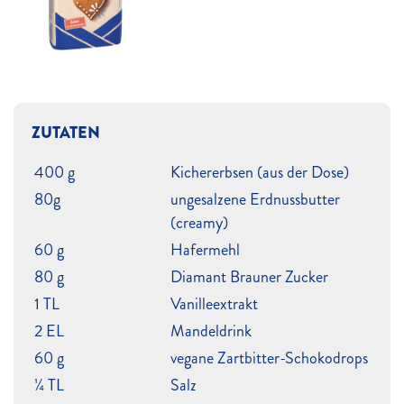
ZUTATEN
400 g
Kichererbsen (aus der Dose)
80g
ungesalzene Erdnussbutter
(creamy)
60 g
Hafermehl
80 g
Diamant Brauner Zucker
1 TL
Vanilleextrakt
2 EL
Mandeldrink
60 g
vegane Zartbitter-Schokodrops
¼ TL
Salz