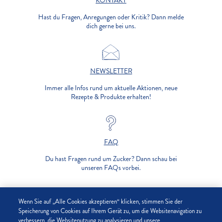
KONTAKT
Hast du Fragen, Anregungen oder Kritik? Dann melde
dich gerne bei uns.
NEWSLETTER
Immer alle Infos rund um aktuelle Aktionen, neue
Rezepte & Produkte erhalten!
FAQ
Du hast Fragen rund um Zucker? Dann schau bei
unseren FAQs vorbei.
UNTERNEHMEN
Wenn Sie auf „Alle Cookies akzeptieren“ klicken, stimmen Sie der
Speicherung von Cookies auf Ihrem Gerät zu, um die Websitenavigation zu
verbessern, die Websitenutzung zu analysieren und unsere