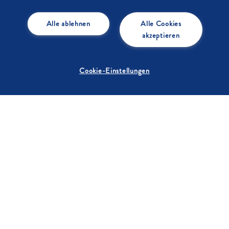
Zitronenmelisse
Alle ablehnen
Alle Cookies
akzeptieren
Bis zu 15 Min.
Bis zu 30 Min.
5
/5
5
/5
Erdbeer-Himbeer-Aufstrich
Erdbeer-Vanille-Marmelade
Cookie-Einstellungen
Zu den Erdbeermarmeladen
Getränke für den Sommer
Bis zu 15 Min.
Über 60 Min.
4.5
/5
5
/5
Melonen-Minz Cream Soda
Erdbeer-Rhabarber-Drink