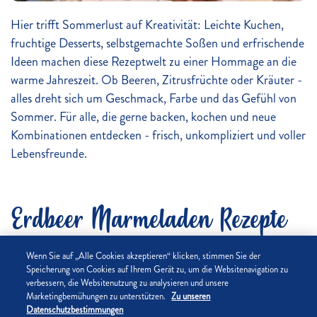
Hier trifft Sommerlust auf Kreativität: Leichte Kuchen,
fruchtige Desserts, selbstgemachte Soßen und erfrischende
Ideen machen diese Rezeptwelt zu einer Hommage an die
warme Jahreszeit. Ob Beeren, Zitrusfrüchte oder Kräuter -
alles dreht sich um Geschmack, Farbe und das Gefühl von
Sommer. Für alle, die gerne backen, kochen und neue
Kombinationen entdecken - frisch, unkompliziert und voller
Lebensfreunde.
Erdbeer Marmeladen Rezepte
Wenn Sie auf „Alle Cookies akzeptieren“ klicken, stimmen Sie der
Speicherung von Cookies auf Ihrem Gerät zu, um die Websitenavigation zu
Community +
Bis zu 30 Min.
Bis zu 30 Min.
4.9
/5
5
/5
verbessern, die Websitenutzung zu analysieren und unsere
Erdbeer-Heidelbeer-
Rhabarber-Erdbeer-
Marketingbemühungen zu unterstützen.
Zu unseren
Datenschutzbestimmungen
Marmelade mit
Aufstrich mit Prosecco