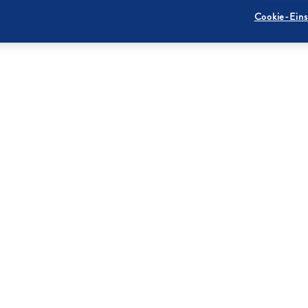
Cookie-Eins
NEWSLETTER
Immer alle Infos rund
um aktuelle Aktionen,
neue Rezepte &
Produkte erhalten!
UNTERNEHMEN
DATENSCHUTZ
IMPRESSUM
COOKIE-EINSTELLUNGE