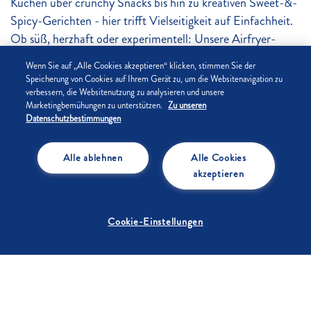
Kuchen über crunchy Snacks bis hin zu kreativen Sweet-&-
Spicy-Gerichten - hier trifft Vielseitigkeit auf Einfachheit.
Ob süß, herzhaft oder experimentell: Unsere Airfryer-
Rezepte zeigen, wie abwechslungsreich modernes Kochen
Wenn Sie auf „Alle Cookies akzeptieren“ klicken, stimmen Sie der
sein kann. Schnell, überraschen und voller Geschmack - für
Speicherung von Cookies auf Ihrem Gerät zu, um die Websitenavigation zu
alle, die das Maximum aus ihrer Heißluftfritteuse
verbessern, die Websitenutzung zu analysieren und unsere
Marketingbemühungen zu unterstützen.
Zu unseren
herausholen wollen.
Datenschutzbestimmungen
Airfryer Snacks
Alle ablehnen
Alle Cookies
akzeptieren
Bis zu 15 Min.
Bis zu 30 Min.
5
/5
5
/5
Cookie-Einstellungen
Gebrannte Mandeln aus
Blätterteig-Apfel-Rosen aus
dem Airfryer
dem Airfryer
Bis zu 30 Min.
5
/5
Knusprige Caramel Pretzels