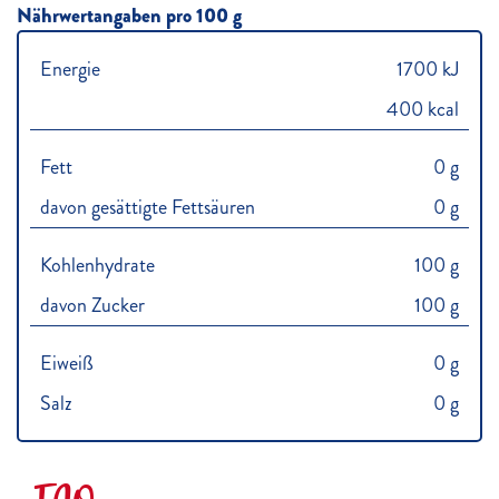
Nährwertangaben pro 100 g
Energie
1700 kJ
400 kcal
Fett
0 g
davon gesättigte Fettsäuren
0 g
Kohlenhydrate
100 g
davon Zucker
100 g
Eiweiß
0 g
Salz
0 g