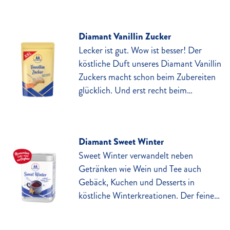
leckere Zimtnote! Das geht so schnell,
da bleibt gewiss noch Zeit für eine
Diamant Vanillin Zucker
zweite Portion.
Lecker ist gut. Wow ist besser! Der
köstliche Duft unseres Diamant Vanillin
Zuckers macht schon beim Zubereiten
glücklich. Und erst recht beim
Genießen deiner feinen Cremes,
Waffeln oder Pfannkuchen. Verwöhne
deine Back- und Dessert-Kreationen
Diamant Sweet Winter
mit dem Geschmackskick. Und das
Sweet Winter verwandelt neben
immer frisch: Denn der praktische
Getränken wie Wein und Tee auch
Beutel lässt sich einfach wieder
Gebäck, Kuchen und Desserts in
verschließen. Schenke deinen Desserts,
köstliche Winterkreationen. Der feine
Kuchen, Schlagsahne und Baiser die
Geschmack von Zimt, Nelke, Orange,
feine Prise Liebe, die lecker in köstlich
Karamell und Vanille bietet einen
verwandelt.