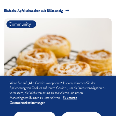
aromatischen Genuss in der kalten
Jahreszeit.
​​Einfache ​​​Apfelschnecken mit Blätterteig
Ba
Community +
Wenn Sie auf „Alle Cookies akzeptieren“ klicken, stimmen Sie der
Speicherung von Cookies auf Ihrem Gerät zu, um die Websitenavigation zu
verbessern, die Websitenutzung zu analysieren und unsere
Marketingbemühungen zu unterstützen.
Zu unseren
Datenschutzbestimmungen