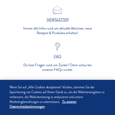
NEWSLETTER
Immer alle Infos rund um aktuelle Aktionen, neue
Rezepte & Produkte erhalten!
FAQ
Du hast Fragen rund um Zucker? Dann schau bei
unseren FAQs vorbei.
UNTERNEHMEN
Wenn Sie auf „Alle Cookies akzeptieren“ klicken, stimmen Sie der
Speicherung von Cookies auf Ihrem Gerät zu, um die Websitenavigation zu
verbessern, die Websitenutzung zu analysieren und unsere
DATENSCHUTZ
Marketingbemühungen zu unterstützen.
Zu unseren
Datenschutzbestimmungen
IMPRESSUM