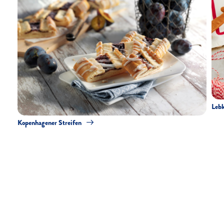
Leb
Kopenhagener Streifen