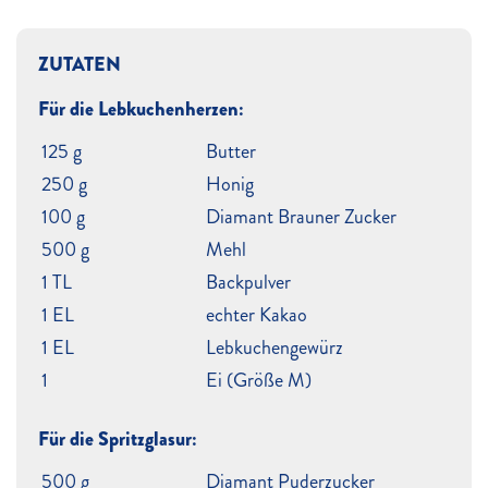
ZUTATEN
Für die Lebkuchenherzen:
125 g
Butter
250 g
Honig
100 g
Diamant Brauner Zucker
500 g
Mehl
1 TL
Backpulver
1 EL
echter Kakao
1 EL
Lebkuchengewürz
1
Ei (Größe M)
Für die Spritzglasur:
500 g
Diamant Puderzucker