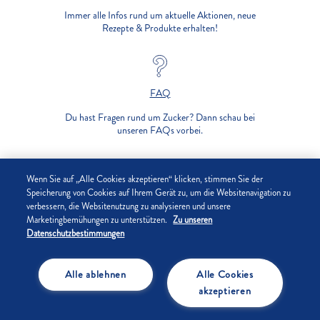
Immer alle Infos rund um aktuelle Aktionen, neue
Rezepte & Produkte erhalten!
FAQ
Du hast Fragen rund um Zucker? Dann schau bei
unseren FAQs vorbei.
UNTERNEHMEN
Wenn Sie auf „Alle Cookies akzeptieren“ klicken, stimmen Sie der
Speicherung von Cookies auf Ihrem Gerät zu, um die Websitenavigation zu
verbessern, die Websitenutzung zu analysieren und unsere
DATENSCHUTZ
Marketingbemühungen zu unterstützen.
Zu unseren
Datenschutzbestimmungen
IMPRESSUM
Alle ablehnen
Alle Cookies
COOKIE-EINSTELLUNGEN
akzeptieren