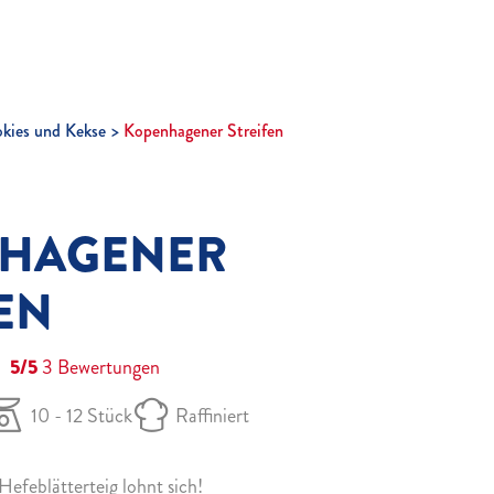
kies und Kekse
Kopenhagener Streifen
HAGENER
EN
5/5
3
Bewertungen
10 - 12 Stück
Raffiniert
Hefeblätterteig lohnt sich!