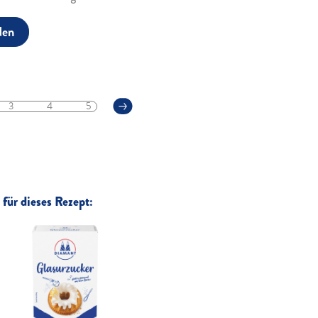
den
3
4
5
für dieses Rezept: