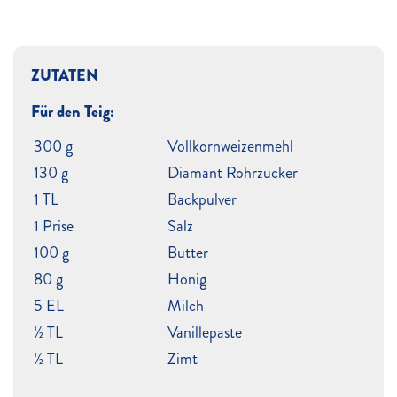
ZUTATEN
Für den Teig:
300 g
Vollkornweizenmehl
130 g
Diamant Rohrzucker
1 TL
Backpulver
1 Prise
Salz
100 g
Butter
80 g
Honig
5 EL
Milch
½ TL
Vanillepaste
½ TL
Zimt