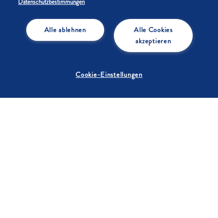
Datenschutzbestimmungen
Alle ablehnen
Alle Cookies
akzeptieren
Alle Rezepte
1
/
10
Cookie-Einstellungen
KONTAKT
Hast du Fragen, Anregungen oder Kritik? Dann melde
dich gerne bei uns.
NEWSLETTER