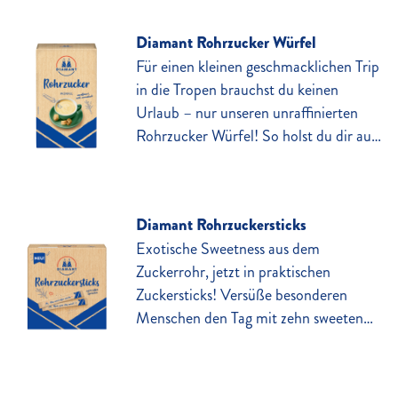
Diamant Rohrzucker Würfel
Für einen kleinen geschmacklichen Trip
in die Tropen brauchst du keinen
Urlaub – nur unseren unraffinierten
Rohrzucker Würfel! So holst du dir auf
ganz einfache Art ein kleines Stück
exotisches Feeling direkt in deine Tasse.
Super easy zu portionieren, verleiht er
Diamant Rohrzuckersticks
jedem warmen Getränk ein ganz
Exotische Sweetness aus dem
besonderes Aroma.
Zuckerrohr, jetzt in praktischen
Zuckersticks! Versüße besonderen
Menschen den Tag mit zehn sweeten
Sprüchen. Für deine Liebsten, für deine
Kollegen, für deine Gäste oder einfach
für dich selbst. Ob zum Tee oder