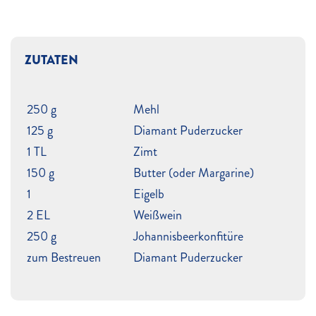
ZUTATEN
250 g
Mehl
125 g
Diamant Puderzucker
1 TL
Zimt
150 g
Butter (oder Margarine)
1
Eigelb
2 EL
Weißwein
250 g
Johannisbeerkonfitüre
zum Bestreuen
Diamant Puderzucker