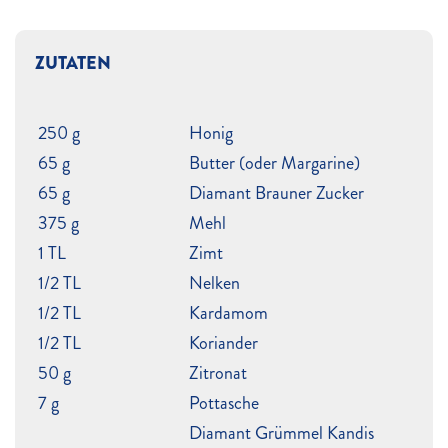
ZUTATEN
250 g
Honig
65 g
Butter (oder Margarine)
65 g
Diamant Brauner Zucker
375 g
Mehl
1 TL
Zimt
1/2 TL
Nelken
1/2 TL
Kardamom
1/2 TL
Koriander
50 g
Zitronat
7 g
Pottasche
Diamant Grümmel Kandis