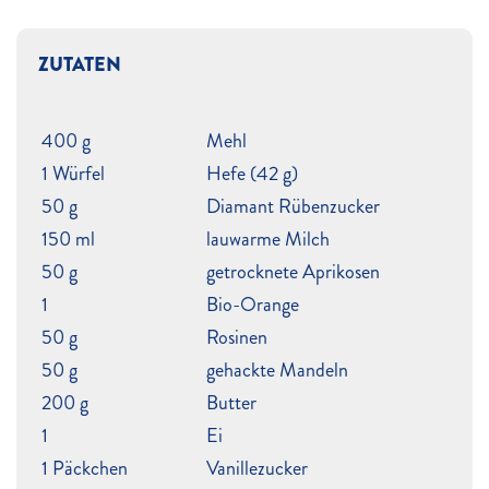
ZUTATEN
400 g
Mehl
1 Würfel
Hefe (42 g)
50 g
Diamant Rübenzucker
150 ml
lauwarme Milch
50 g
getrocknete Aprikosen
1
Bio-Orange
50 g
Rosinen
50 g
gehackte Mandeln
200 g
Butter
1
Ei
1 Päckchen
Vanillezucker