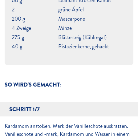
60 g
Diamant Krusten Kandis
2
grüne Äpfel
200 g
Mascarpone
4 Zweige
Minze
275 g
Blätterteig (Kühlregal)
40 g
Pistazienkerne, gehackt
SO WIRD'S GEMACHT:
SCHRITT 1/7
Kardamom anstoßen. Mark der Vanilleschote auskratzen.
Vanilleschote und -mark, Kardamom und Wasser in einem