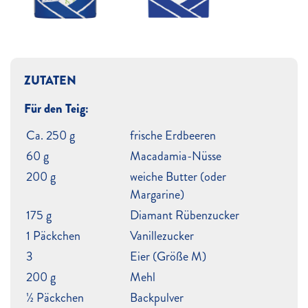
ZUTATEN
Für den Teig:
Ca. 250 g
frische Erdbeeren
60 g
Macadamia-Nüsse
200 g
weiche Butter (oder
Margarine)
175 g
Diamant Rübenzucker
1 Päckchen
Vanillezucker
3
Eier (Größe M)
200 g
Mehl
½ Päckchen
Backpulver