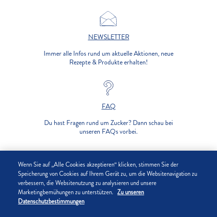
NEWSLETTER
Immer alle Infos rund um aktuelle Aktionen, neue
Rezepte & Produkte erhalten!
FAQ
Du hast Fragen rund um Zucker? Dann schau bei
unseren FAQs vorbei.
UNTERNEHMEN
Wenn Sie auf „Alle Cookies akzeptieren“ klicken, stimmen Sie der
Speicherung von Cookies auf Ihrem Gerät zu, um die Websitenavigation zu
verbessern, die Websitenutzung zu analysieren und unsere
DATENSCHUTZ
Marketingbemühungen zu unterstützen.
Zu unseren
Datenschutzbestimmungen
IMPRESSUM