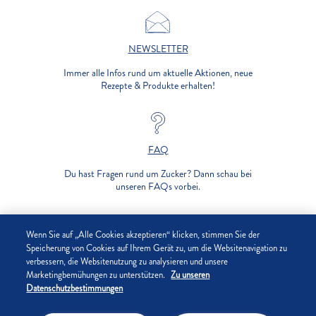
NEWSLETTER
Immer alle Infos rund um aktuelle Aktionen, neue
Rezepte & Produkte erhalten!
FAQ
Du hast Fragen rund um Zucker? Dann schau bei
unseren FAQs vorbei.
UNTERNEHMEN
Wenn Sie auf „Alle Cookies akzeptieren“ klicken, stimmen Sie der
Speicherung von Cookies auf Ihrem Gerät zu, um die Websitenavigation zu
verbessern, die Websitenutzung zu analysieren und unsere
DATENSCHUTZ
Marketingbemühungen zu unterstützen.
Zu unseren
Datenschutzbestimmungen
IMPRESSUM