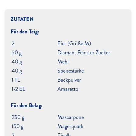
ZUTATEN
Für den Teig:
2
Eier (Größe M)
50 g
Diamant Feinster Zucker
40 g
Mehl
40 g
Speisestärke
1 TL
Backpulver
1-2 EL
Amaretto
Für den Belag:
250 g
Mascarpone
150 g
Magerquark
2
Eigelb