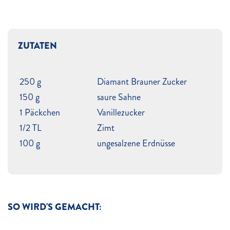
ZUTATEN
250 g
Diamant Brauner Zucker
150 g
saure Sahne
1 Päckchen
Vanillezucker
1/2 TL
Zimt
100 g
ungesalzene Erdnüsse
SO WIRD'S GEMACHT: