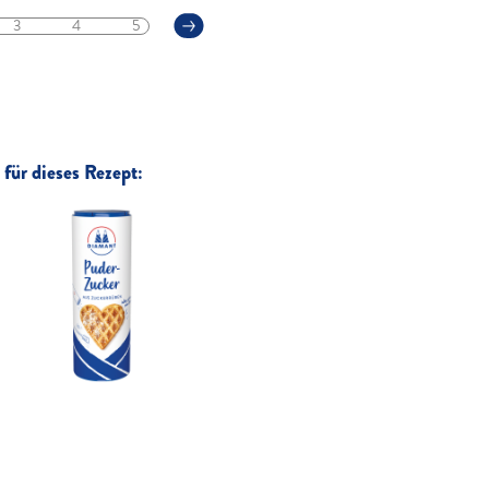
3
4
5
für dieses Rezept: