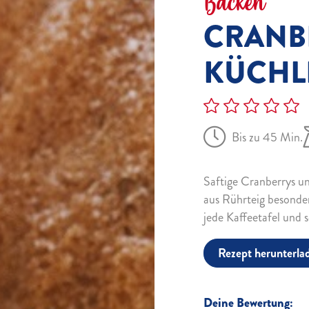
Backen
CRANB
KÜCHL
Bis zu 45 Min.
Saftige Cranberrys u
aus Rührteig besonder
jede Kaffeetafel und
Rezept herunterla
Deine Bewertung: