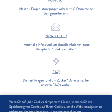
KONTAKT
Hast du Fragen, Anregungen oder Kritik? Dann melde
dich gerne bei uns.
NEWSLETTER
Immer alle Infos rund um aktuelle Aktionen, neue
Rezepte & Produkte erhalten!
FAQ
Du hast Fragen rund um Zucker? Dann schau bei
unseren FAQs vorbei.
UNTERNEHMEN
Wenn Sie auf „Alle Cookies akzeptieren“ klicken, stimmen Sie der
Speicherung von Cookies auf Ihrem Gerät zu, um die Websitenavigation zu
verbessern, die Websitenutzung zu analysieren und unsere