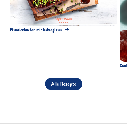
Pistazienkuchen mit Kakaoglasur
Zuck
Alle Rezepte