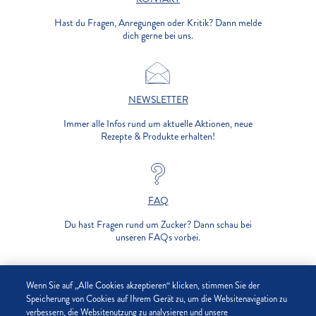
Hast du Fragen, Anregungen oder Kritik? Dann melde
dich gerne bei uns.
NEWSLETTER
Immer alle Infos rund um aktuelle Aktionen, neue
Rezepte & Produkte erhalten!
FAQ
Du hast Fragen rund um Zucker? Dann schau bei
unseren FAQs vorbei.
UNTERNEHMEN
Wenn Sie auf „Alle Cookies akzeptieren“ klicken, stimmen Sie der
Speicherung von Cookies auf Ihrem Gerät zu, um die Websitenavigation zu
verbessern, die Websitenutzung zu analysieren und unsere
DATENSCHUTZ