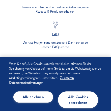
Immer alle Infos rund um aktuelle Aktionen, neue
Rezepte & Produkte erhalten!
FAQ
Du hast Fragen rund um Zucker? Dann schau bei
unseren FAQs vorbei.
UNTERNEHMEN
Wenn Sie auf „Alle Cookies akzeptieren“ klicken, stimmen Sie der
Speicherung von Cookies auf Ihrem Gerät zu, um die Websitenavigation zu
verbessern, die Websitenutzung zu analysieren und unsere
DATENSCHUTZ
Marketingbemühungen zu unterstützen.
Zu unseren
Datenschutzbestimmungen
IMPRESSUM
Alle ablehnen
Alle Cookies
COOKIE-EINSTELLUNGEN
akzeptieren