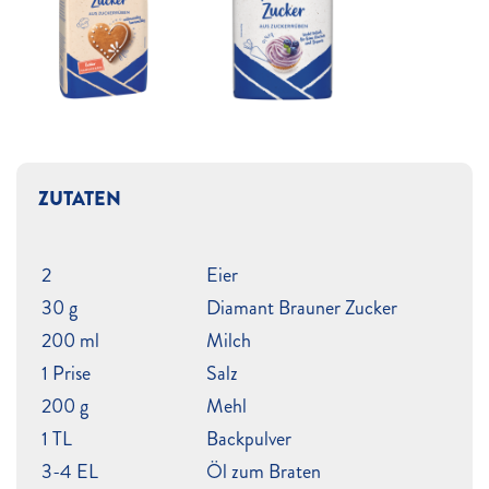
ZUTATEN
2
Eier
30 g
Diamant Brauner Zucker
200 ml
Milch
1 Prise
Salz
200 g
Mehl
1 TL
Backpulver
3-4 EL
Öl zum Braten