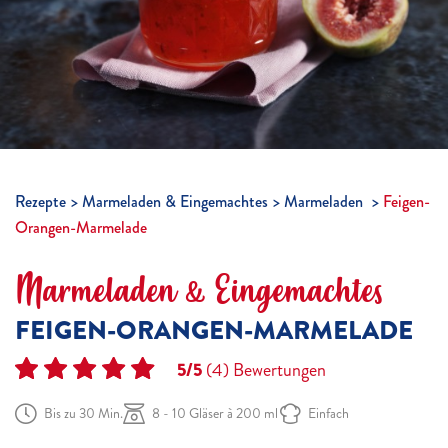
Rezepte
Marmeladen & Eingemachtes
Marmeladen
Feigen-
Orangen-Marmelade
Marmeladen & Eingemachtes
FEIGEN-ORANGEN-MARMELADE
5/5
(4)
Bewertungen
Bis zu 30 Min.
8 - 10 Gläser à 200 ml
Einfach