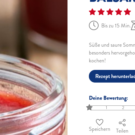
Bis zu 15 Min.
Süße und saure Somme
besonders hervorgeh
kochen!
Rezept herunterla
Deine Bewertung:
1
2
Speichern
Teilen