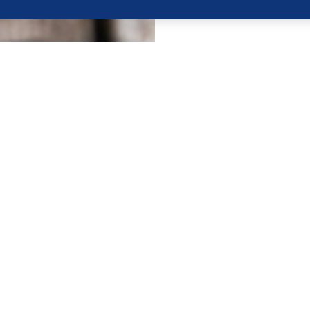
ZUTATEN
uerkirschen waschen und
120 g
120 g
1 EL
 mit Balsamicoessig und
185 g
n
in ein hohes Gefäß geben.