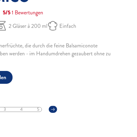
5/5
1
Bewertungen
2 Gläser à 200 ml
Einfach
rfrüchte, die durch die feine Balsamiconote
oben werden - im Handumdrehen gezaubert ohne zu
den
3
4
5