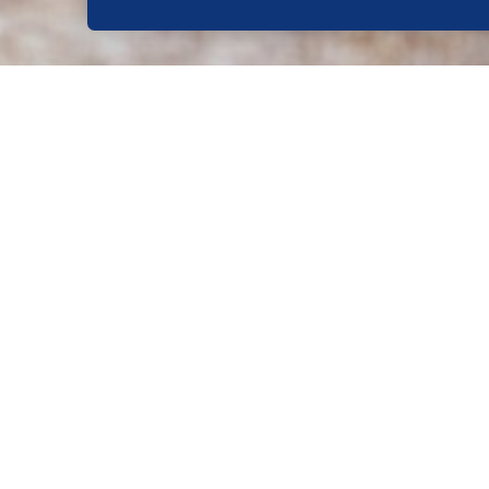
SO WIRD'S GEMACHT:
SCHRITT 1/4
Erdbeeren waschen und putzen. Sa
entsteinen.
SCHRITT 2/4
Insgesamt 240 g Früchte abwiegen,
Diamant Gelierzucker ohne Koche