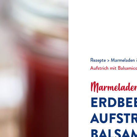
Rezepte
Marmeladen 
Aufstrich mit Balsamic
Marmeladen
ERDBE
AUFSTR
BALSA