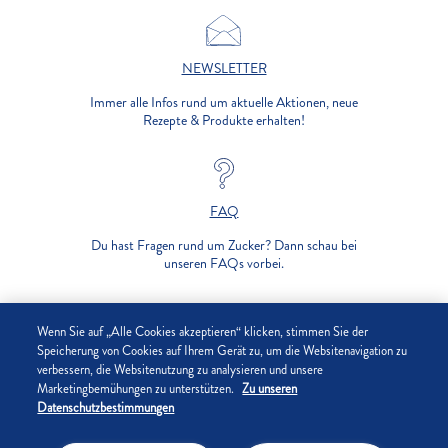
NEWSLETTER
Immer alle Infos rund um aktuelle Aktionen, neue
Rezepte & Produkte erhalten!
FAQ
Du hast Fragen rund um Zucker? Dann schau bei
unseren FAQs vorbei.
UNTERNEHMEN
Wenn Sie auf „Alle Cookies akzeptieren“ klicken, stimmen Sie der
Speicherung von Cookies auf Ihrem Gerät zu, um die Websitenavigation zu
verbessern, die Websitenutzung zu analysieren und unsere
DATENSCHUTZ
Marketingbemühungen zu unterstützen.
Zu unseren
Datenschutzbestimmungen
IMPRESSUM